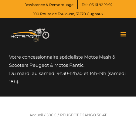
Passer
L’assistance & Remorquage
Tél : 05 61 92 19 92
au
100 Route de Toulouse, 31270 Cugnaux
contenu
Votre concessionnaire spécialiste Motos Mash &
Scooters Peugeot & Motos Fantic.
Du mardi au samedi 9h30-12h30 et 14h-19h (samedi
18h).
Accueil
50CC
PEUGEOT DJANGO 50 4T