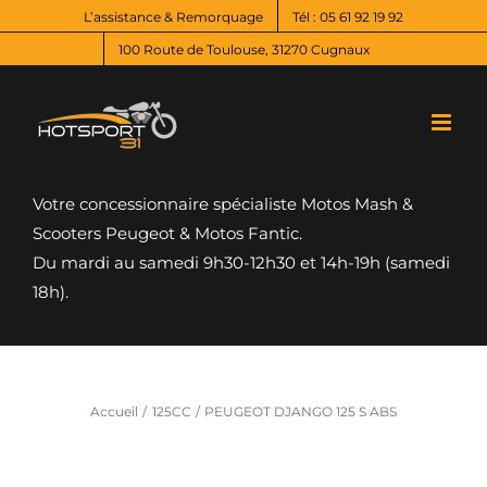
Passer
L’assistance & Remorquage
Tél : 05 61 92 19 92
au
100 Route de Toulouse, 31270 Cugnaux
contenu
Votre concessionnaire spécialiste Motos Mash &
Scooters Peugeot & Motos Fantic.
Du mardi au samedi 9h30-12h30 et 14h-19h (samedi
18h).
Accueil
125CC
PEUGEOT DJANGO 125 S ABS