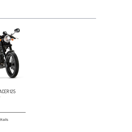
ACER 125
4
tails