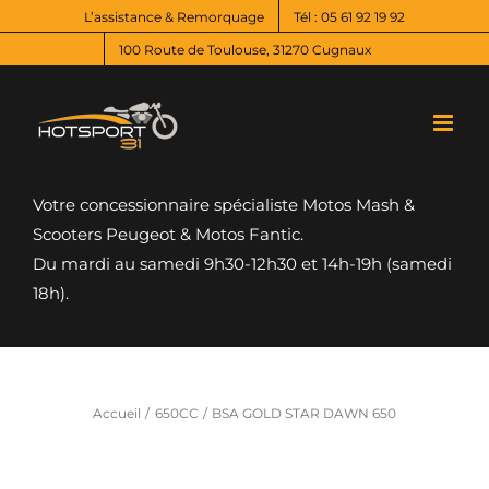
Passer
L’assistance & Remorquage
Tél : 05 61 92 19 92
au
100 Route de Toulouse, 31270 Cugnaux
contenu
Votre concessionnaire spécialiste Motos Mash &
Scooters Peugeot & Motos Fantic.
Du mardi au samedi 9h30-12h30 et 14h-19h (samedi
18h).
Accueil
650CC
BSA GOLD STAR DAWN 650