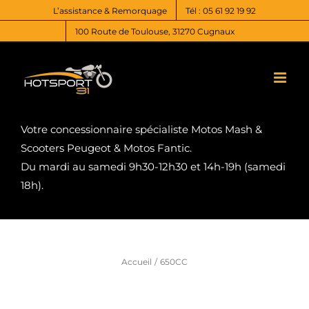
Passer
L’assistance & Remorquage
Tél : 05 61 92 19 92
au
100 Route de Toulouse, 31270 Cugnaux
contenu
Votre concessionnaire spécialiste Motos Mash &
Scooters Peugeot & Motos Fantic.
Du mardi au samedi 9h30-12h30 et 14h-19h (samedi
18h).
Accueil
650CC